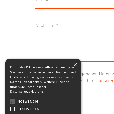
Nachricht *:
×
Durch das Klicken von "Alle erlauben" geben
Sie dieser Internetseite, deren Partnern und
Wir speichern die angegebenen Daten 
Dritten die Einwilligung personenbezogene
Absenden erklären Sie sich mit
unsere
Daten zu verarbeiten.
Weitere Hinweise
finden Sie unter unserer
einverstanden.
Datenschutzerklärung.
NOTWENDIG
Senden
STATISTIKEN