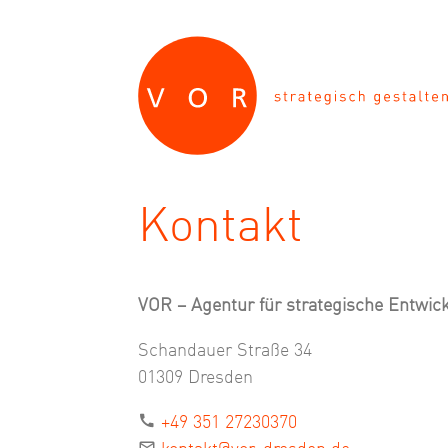
Zum Inhalt springen
Zur Navigation springen
Zum Fußbereich und Kontakt springen
Kontakt
VOR – Agentur für strategische Entw
Schandauer Straße 34
01309 Dresden
+49 351 27230370