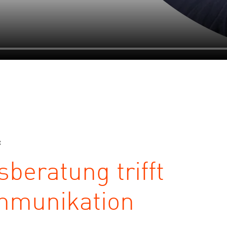
:
beratung trifft
mmunikation