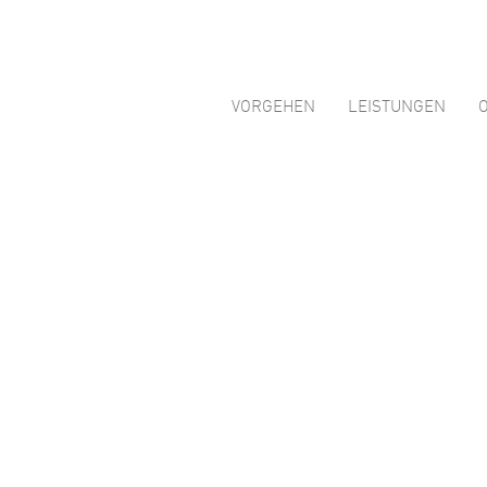
VORGEHEN
LEISTUNGEN
Kennen 
Märkte,
Wettbe