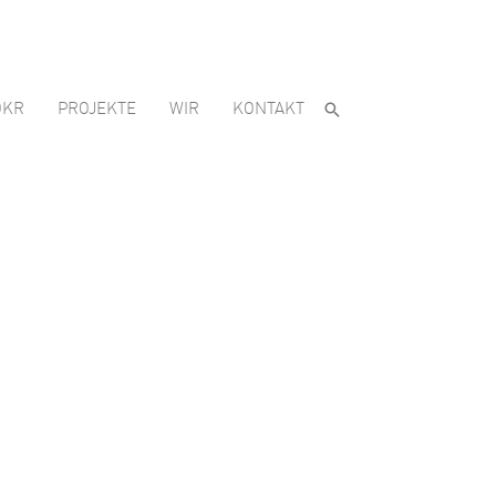
OKR
PROJEKTE
WIR
KONTAKT
Sie das?
 KI‑Trends &
werber