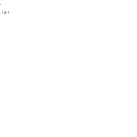
s
iten