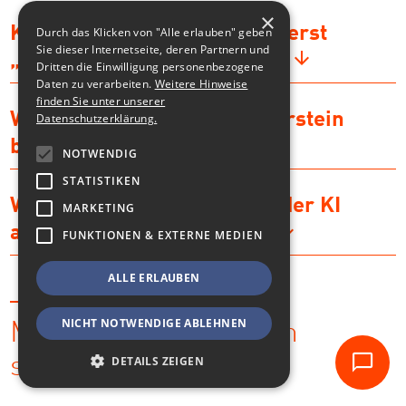
×
Können wir das Board auch erst
Durch das Klicken von "Alle erlauben" geben
Sie dieser Internetseite, deren Partnern und
„sehen“, bevor wir starten?
Dritten die Einwilligung personenbezogene
Daten zu verarbeiten.
Weitere Hinweise
finden Sie unter unserer
Was ist der häufigste Stolperstein
Datenschutzerklärung.
beim OKR-Formulieren?
NOTWENDIG
STATISTIKEN
Werden unsere Inhalte von der KI
MARKETING
automatisch entschieden?
FUNKTIONEN & EXTERNE MEDIEN
ALLE ERLAUBEN
NICHT NOTWENDIGE ABLEHNEN
Machen wir aus Zielen
steuerbare OKRs.
DETAILS ZEIGEN