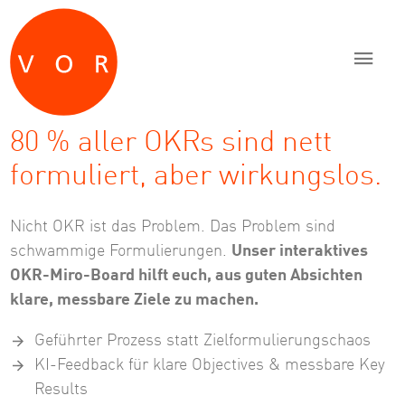
Zum Inhalt springen
Zur Navigation springen
Zum Fußbereich und Kontakt springen
80 % aller OKRs sind nett
formuliert, aber wirkungslos.
Nicht OKR ist das Problem. Das Problem sind
schwammige Formulierungen.
Unser interaktives
OKR-Miro-Board hilft euch, aus guten Absichten
klare, messbare Ziele zu machen.
Geführter Prozess statt Zielformulierungschaos
KI-Feedback für klare Objectives & messbare Key
Results