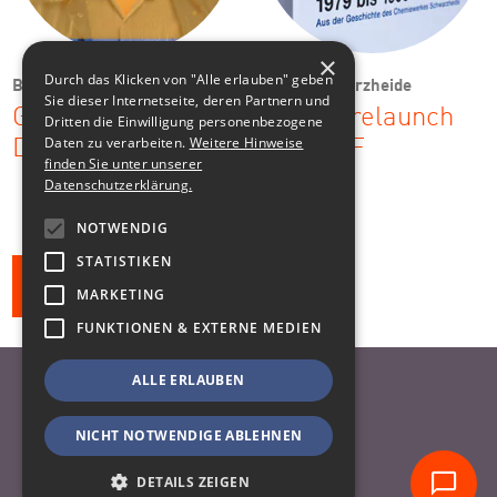
×
Durch das Klicken von "Alle erlauben" geben
BASF Schwarzheide
BASF Schwarzheide
Sie dieser Internetseite, deren Partnern und
Gemeinsam in die
Markenrelaunch
Dritten die Einwilligung personenbezogene
Daten zu verarbeiten.
Weitere Hinweise
Digitalisierung
für BASF
finden Sie unter unserer
Datenschutzerklärung.
NOTWENDIG
STATISTIKEN
Alle Klienten
MARKETING
FUNKTIONEN & EXTERNE MEDIEN
ALLE ERLAUBEN
Nach oben
Datenschutzhinweise
NICHT NOTWENDIGE ABLEHNEN
Impressum
DETAILS ZEIGEN