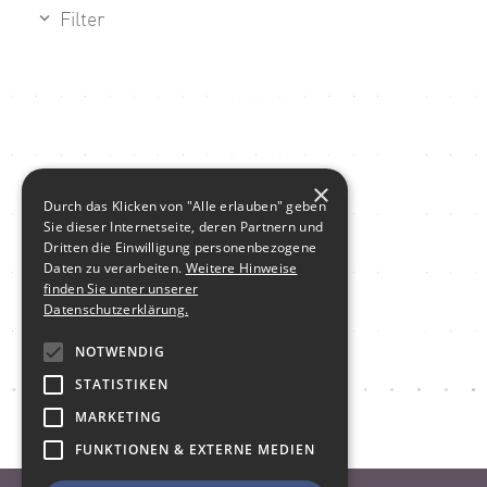
Filter
×
Durch das Klicken von "Alle erlauben" geben
Sie dieser Internetseite, deren Partnern und
Dritten die Einwilligung personenbezogene
Daten zu verarbeiten.
Weitere Hinweise
finden Sie unter unserer
Datenschutzerklärung.
NOTWENDIG
STATISTIKEN
MARKETING
FUNKTIONEN & EXTERNE MEDIEN