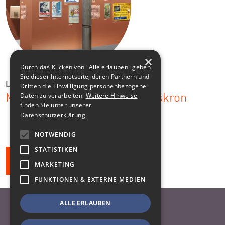
×
Durch das Klicken von "Alle erlauben" geben
Sie dieser Internetseite, deren Partnern und
Landskron
Dritten die Einwilligung personenbezogene
Daten zu verarbeiten.
Weitere Hinweise
Multisensual erlebbar: Landskron
finden Sie unter unserer
Datenschutzerklärung.
NOTWENDIG
STATISTIKEN
Alle Klienten
MARKETING
FUNKTIONEN & EXTERNE MEDIEN
ALLE ERLAUBEN
Nach oben
Datenschutzhinweise