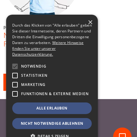
×
Durch das Klicken von "Alle erlauben" geben
pcvisit
Sie dieser Internetseite, deren Partnern und
Neupositionierung:
Dritten die Einwilligung personenbezogene
Daten zu verarbeiten.
Weitere Hinweise
Fernwartungssoftware
finden Sie unter unserer
Datenschutzerklärung.
NOTWENDIG
STATISTIKEN
Alle Klienten
MARKETING
FUNKTIONEN & EXTERNE MEDIEN
ALLE ERLAUBEN
Nach oben
Datenschutzhinweise
NICHT NOTWENDIGE ABLEHNEN
Impressum
DETAILS ZEIGEN