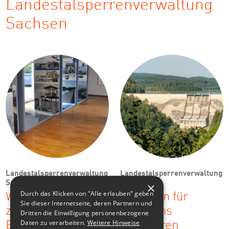
Landestalsperrenverwaltung
Sachsen
Landestalsperrenverwaltung
Landestalsperrenverwaltung
Sachsen
Sachsen
×
Durch das Klicken von "Alle erlauben" geben
Wanderausstellung
Evolution für
Sie dieser Internetseite, deren Partnern und
zur Talsperre
Sachsens
Dritten die Einwilligung personenbezogene
Daten zu verarbeiten.
Weitere Hinweise
Bautzen
Talsperren