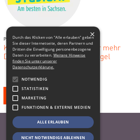
×
Durch das Klicken von "Alle erlauben" geben
PACK DEIN STUDIUM
Sie dieser Internetseite, deren Partnern und
Kommunikationsstrategie für mehr
Dritten die Einwilligung personenbezogene
Daten zu verarbeiten.
Weitere Hinweise
Durchblick im Studiendschungel
finden Sie unter unserer
Datenschutzerklärung.
NOTWENDIG
STATISTIKEN
Alle Klienten
MARKETING
FUNKTIONEN & EXTERNE MEDIEN
ALLE ERLAUBEN
Nach oben
Datenschutzhinweise
NICHT NOTWENDIGE ABLEHNEN