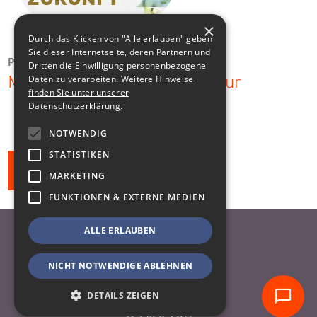
×
Durch das Klicken von "Alle erlauben" geben
Sie dieser Internetseite, deren Partnern und
Permagold eG
Dritten die Einwilligung personenbezogene
Daten zu verarbeiten.
Weitere Hinweise
Markenlaunch für Permakultur
finden Sie unter unserer
Datenschutzerklärung.
NOTWENDIG
STATISTIKEN
Alle Klienten
MARKETING
FUNKTIONEN & EXTERNE MEDIEN
ALLE ERLAUBEN
Nach oben
Datenschutzhinweise
NICHT NOTWENDIGE ABLEHNEN
Impressum
DETAILS ZEIGEN
© 2026 VOR