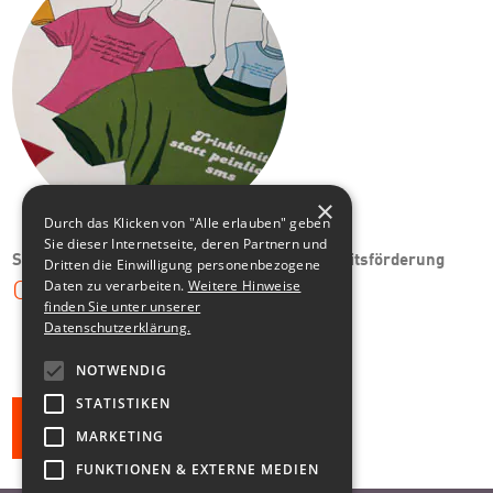
×
Durch das Klicken von "Alle erlauben" geben
Sie dieser Internetseite, deren Partnern und
Sächsische Landesvereinigung für Gesundheitsförderung
Dritten die Einwilligung personenbezogene
Daten zu verarbeiten.
Weitere Hinweise
Campaigning: TRINKLIMIT!
finden Sie unter unserer
Datenschutzerklärung.
NOTWENDIG
STATISTIKEN
Alle Klienten
MARKETING
FUNKTIONEN & EXTERNE MEDIEN