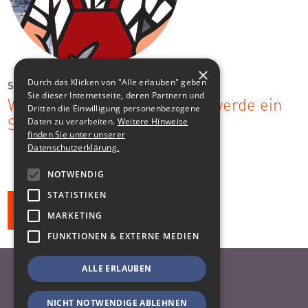
×
Durch das Klicken von "Alle erlauben" geben
Söhnel Elektroanlagen
Sie dieser Internetseite, deren Partnern und
Werde ein Elektriker – oder werde ein
Dritten die Einwilligung personenbezogene
Daten zu verarbeiten.
Weitere Hinweise
Söhnel!
finden Sie unter unserer
Datenschutzerklärung.
NOTWENDIG
STATISTIKEN
Alle Klienten
MARKETING
FUNKTIONEN & EXTERNE MEDIEN
ALLE ERLAUBEN
Nach oben
Datenschutzhinweise
NICHT NOTWENDIGE ABLEHNEN