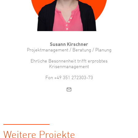
Susann Kirschner
Projektmanagement / Beratung / Planung
Ehrliche Besonnenheit trifft erprobtes
Krisenmanagement
Fon +49 351 272303-73
Weitere Projekte