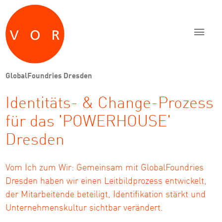
Zum Inhalt springen
Zur Navigation springen
Zum Fußbereich und Kontakt springen
GlobalFoundries Dresden
Identitäts- & Change-Prozess
für das 'POWERHOUSE'
Dresden
Vom Ich zum Wir: Gemeinsam mit GlobalFoundries
Dresden haben wir einen Leitbildprozess entwickelt,
der Mitarbeitende beteiligt, Identifikation stärkt und
Unternehmenskultur sichtbar verändert.