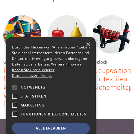
×
Durch das Klicken von "Alle erlauben" geben
Sie dieser Internetseite, deren Partnern und
Dritten die Einwilligung personenbezogene
urbic
Ostsächsische
texlock
Daten zu verarbeiten.
Weitere Hinweise
Sparkasse
finden Sie unter unserer
Kommunikationsstrategie
Neuposition
Dresden
Datenschutzerklärung.
für
für textilen
Kampagne:
komplexe
Sicherheitsp
NOTWENDIG
Nach dem
Vertriebswege
STATISTIKEN
Vergleich
im ÖPNV
MARKETING
klug sein
FUNKTIONEN & EXTERNE MEDIEN
ALLE ERLAUBEN
Nach oben