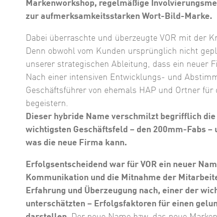
Markenworkshop, regelmäßige Involvierungsmeeti
zur aufmerksamkeitsstarken Wort-Bild-Marke.
Dabei überraschte und überzeugte VOR mit der Kr
Denn obwohl vom Kunden ursprünglich nicht gepla
unserer strategischen Ableitung, dass ein neuer 
Nach einer intensiven Entwicklungs- und Abstim
Geschäftsführer von ehemals HAP und Ortner fü
begeistern.
Dieser hybride Name verschmilzt begrifflich di
wichtigsten Geschäftsfeld – den 200mm-Fabs – u
was die neue Firma kann.
Erfolgsentscheidend war für VOR ein neuer Name
Kommunikation und die Mitnahme der Mitarbeite
Erfahrung und Überzeugung nach, einer der wich
unterschätzten – Erfolgsfaktoren für einen ge
darstellen.
Der neue Name bzw. das neue Markenb