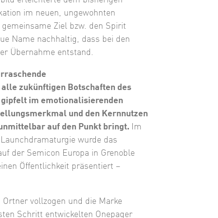
kation im neuen, ungewohnten
 gemeinsame Ziel bzw. den Spirit
neue Name nachhaltig, dass bei den
iner Übernahme entstand.
berraschende
alle zukünftigen Botschaften des
gipfelt im emotionalisierenden
nstellungsmerkmal und den Kernnutzen
mittelbar auf den Punkt bringt.
Im
n Launchdramaturgie wurde das
auf der Semicon Europa in Grenoble
nen Öffentlichkeit präsentiert –
 Ortner vollzogen und die Marke
sten Schritt entwickelten Onepager