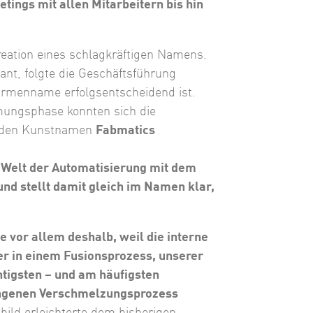
ngs mit allen Mitarbeitern bis hin
eation eines schlagkräftigen Namens.
nt, folgte die Geschäftsführung
Firmenname erfolgsentscheidend ist.
mungsphase konnten sich die
r den Kunstnamen
Fabmatics
e Welt der Automatisierung mit dem
nd stellt damit gleich im Namen klar,
 vor allem deshalb, weil die interne
r in einem Fusionsprozess, unserer
tigsten – und am häufigsten
lungenen Verschmelzungsprozess
ild erleichterte dem bisherigen