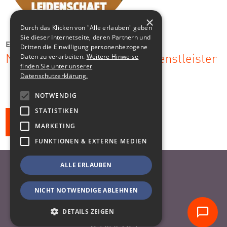
×
Durch das Klicken von "Alle erlauben" geben
Sie dieser Internetseite, deren Partnern und
ELBEZEIT
Dritten die Einwilligung personenbezogene
Daten zu verarbeiten.
Weitere Hinweise
Neuausrichtung für Event-Dienstleister
finden Sie unter unserer
Datenschutzerklärung.
NOTWENDIG
STATISTIKEN
Alle Klienten
MARKETING
FUNKTIONEN & EXTERNE MEDIEN
ALLE ERLAUBEN
Nach oben
Datenschutzhinweise
NICHT NOTWENDIGE ABLEHNEN
Impressum
DETAILS ZEIGEN
© 2026 VOR