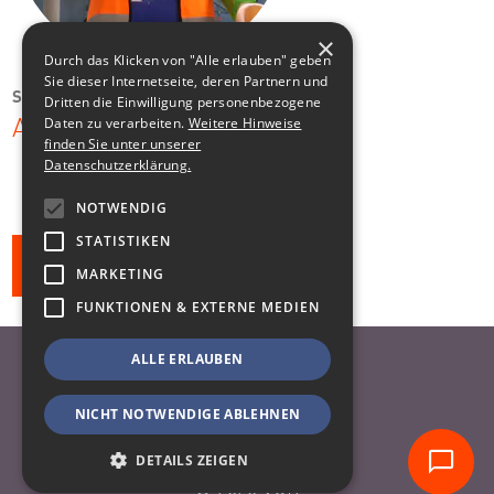
×
Durch das Klicken von "Alle erlauben" geben
Sie dieser Internetseite, deren Partnern und
SMWA
Dritten die Einwilligung personenbezogene
Daten zu verarbeiten.
Weitere Hinweise
Arbeitsschutzkampagne
finden Sie unter unserer
Datenschutzerklärung.
NOTWENDIG
STATISTIKEN
Alle Klienten
MARKETING
FUNKTIONEN & EXTERNE MEDIEN
ALLE ERLAUBEN
Nach oben
Datenschutzhinweise
NICHT NOTWENDIGE ABLEHNEN
Impressum
DETAILS ZEIGEN
© 2026 VOR