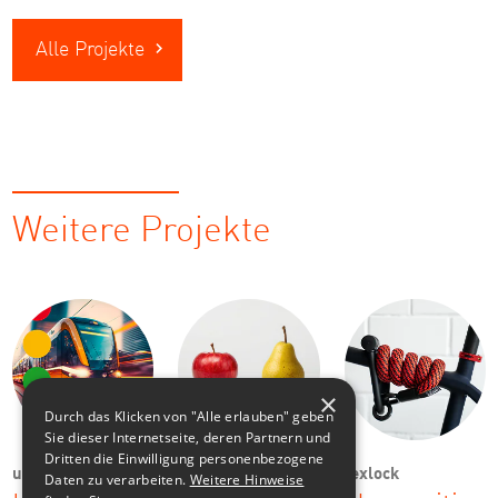
Alle Projekte
Weitere Projekte
×
Durch das Klicken von "Alle erlauben" geben
Sie dieser Internetseite, deren Partnern und
Dritten die Einwilligung personenbezogene
urbic
Ostsächsische
texlock
Daten zu verarbeiten.
Weitere Hinweise
Sparkasse