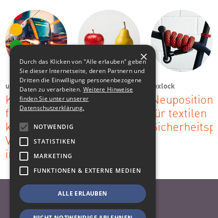
×
Durch das Klicken von "Alle erlauben" geben
Sie dieser Internetseite, deren Partnern und
Dritten die Einwilligung personenbezogene
urbic
Ostsächsische
texlock
Daten zu verarbeiten.
Weitere Hinweise
Sparkasse
finden Sie unter unserer
Kommunikationsstrategie
Neuposition
Dresden
Datenschutzerklärung.
für
für textilen
Kampagne:
komplexe
Sicherheitsp
NOTWENDIG
Nach dem
Vertriebswege
STATISTIKEN
Vergleich
im ÖPNV
MARKETING
klug sein
FUNKTIONEN & EXTERNE MEDIEN
ALLE ERLAUBEN
Nach oben
Datenschutzhinweise
NICHT NOTWENDIGE ABLEHNEN