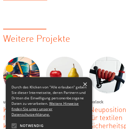
Weitere Projekte
×
Durch das Klicken von "Alle erlauben" geben
Sie dieser Internetseite, deren Partnern und
Dritten die Einwilligung personenbezogene
urbic
Ostsächsische
texlock
Daten zu verarbeiten.
Weitere Hinweise
Sparkasse
finden Sie unter unserer
Kommunikationsstrategie
Neuposition
Dresden
Datenschutzerklärung.
für
für textilen
Kampagne:
komplexe
Sicherheitsp
NOTWENDIG
Nach dem