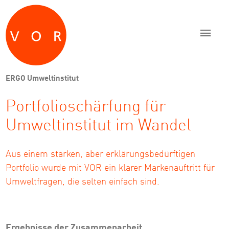
Zum Inhalt springen
Zur Navigation springen
Zum Fußbereich und Kontakt springen
ERGO Umweltinstitut
Portfolioschärfung für
Umweltinstitut im Wandel
Aus einem starken, aber erklärungsbedürftigen
Portfolio wurde mit VOR ein klarer Markenauftritt für
Umweltfragen, die selten einfach sind.
Ergebnisse der Zusammenarbeit