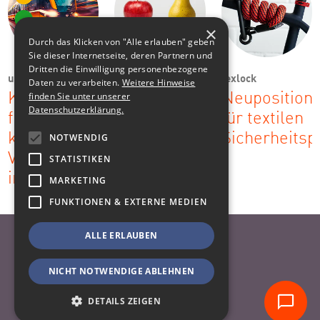
×
Durch das Klicken von "Alle erlauben" geben
Sie dieser Internetseite, deren Partnern und
Dritten die Einwilligung personenbezogene
urbic
Ostsächsische
texlock
Daten zu verarbeiten.
Weitere Hinweise
Sparkasse
finden Sie unter unserer
Kommunikationsstrategie
Neuposition
Dresden
Datenschutzerklärung.
für
für textilen
Kampagne:
komplexe
Sicherheitsp
NOTWENDIG
Nach dem
Vertriebswege
STATISTIKEN
Vergleich
im ÖPNV
MARKETING
klug sein
FUNKTIONEN & EXTERNE MEDIEN
ALLE ERLAUBEN
Nach oben
Datenschutzhinweise
NICHT NOTWENDIGE ABLEHNEN
Impressum
DETAILS ZEIGEN