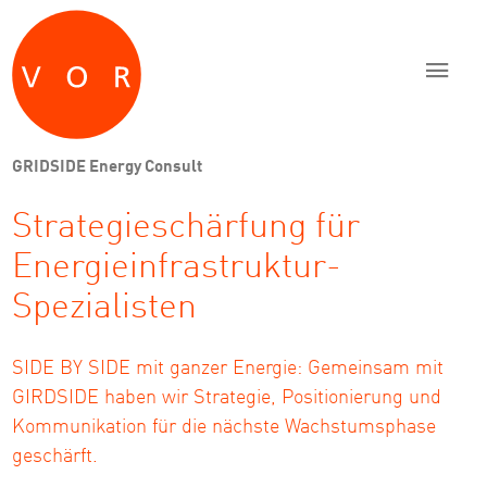
Zum Inhalt springen
Zur Navigation springen
Zum Fußbereich und Kontakt springen
GRIDSIDE Energy Consult
Strategie­schärfung für
Energie­infra­struktur-
Spezialisten
SIDE BY SIDE mit ganzer Energie: Gemeinsam mit
GIRDSIDE haben wir Strategie, Positionierung und
Kommunikation für die nächste Wachstumsphase
geschärft.