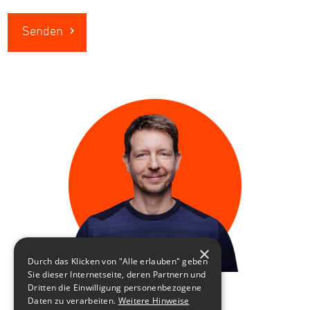
Senden
×
Durch das Klicken von "Alle erlauben" geben
Sie dieser Internetseite, deren Partnern und
Dritten die Einwilligung personenbezogene
Daten zu verarbeiten.
Weitere Hinweise
Peter Pfau